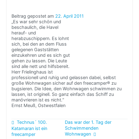
Beitrag gepostet am
22. April 2011
„Es war sehr schön und
beschaulich, die Havel
herauf- und
herabzuschippern. Es lohnt
sich, bei den an dem Fluss
gelegenen Gaststätten
einzukehren und es sich gut
gehen zu lassen. Die Leute
sind alle nett und hilfsbereit.
Herr Frielinghaus ist
professionell und ruhig und gelassen dabei, selbst
große Wohnwagen sicher auf den freecamper® zu
bugsieren. Die Idee, den Wohnwagen schwimmen zu
lassen, ist originell. So ganz einfach das Schiff zu
manövrieren ist es nicht.“
Ernst Meuß, Ostwestfalen
Beitragsnavigation
Technus´ 100.
Das war der 1. Tag der
Schwimmenden
Katamaran ist ein
Wohnwagen
freecamper