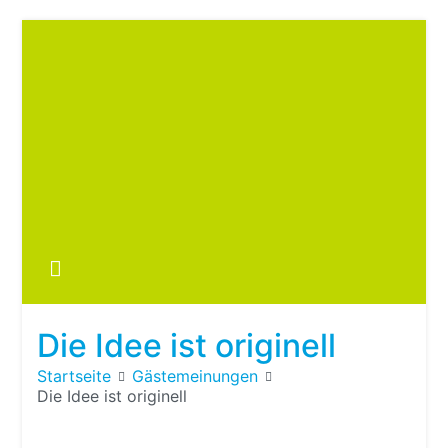
Zum
Inhalt
springen
Boots
fre
im ei
Wohn
oder
Die Idee ist originell
Wohn
Startseite
Gästemeinungen
Die Idee ist originell