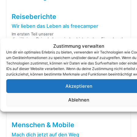
Reiseberichte
Wir lieben das Leben als freecamper
Im ersten Teil unserer
diesjährigen Reise haben wir den historischen Finowkanal
mit seinen noch handbetriebenen Schleusen komplett
Zustimmung verwalten
durchfahren, bevor
[…]
Um dir ein optimales Erlebnis zu bieten, verwenden wir Technologien wie Co
um Geräteinformationen zu speichern und/oder darauf zuzugreifen. Wenn du
Vier Höhepunkte in einer Tour
Technologien zustimmst, können wir Daten wie das Surfverhalten oder einde
IDs auf dieser Website verarbeiten. Wenn du deine Zustimmung nicht erteilst 
Drei Männer, drei Generationen.
zurückziehst, können bestimmte Merkmale und Funktionen beeinträchtigt w
Simon, Hans und Markus Frielinghaus machen erneut die
Gewässer unsicher. Wir haben uns den Finowkanal
Akzeptieren
vorgenommen und Schiffshebewerk, Oder und
Werbellinsee gleich dazu: vier Höhepunkte in einer Tour.
Hier der Reisebericht dazu.
[…]
Ablehnen
Reiseberichte im Überblick
Menschen & Mobile
Mach dich jetzt auf den Weg