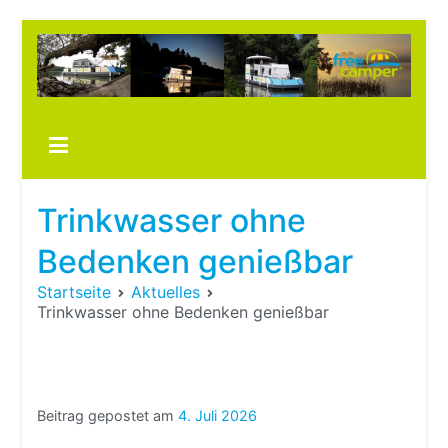
Zum
Inhalt
springen
Boots
fre
im ei
Wohn
oder
Trinkwasser ohne
Wohn
Bedenken genießbar
Startseite
Aktuelles
Trinkwasser ohne Bedenken genießbar
Beitrag gepostet am
4. Juli 2026