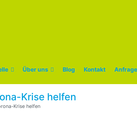
lle
Über uns
Blog
Kontakt
Anfrage
rona-Krise helfen
rona-Krise helfen