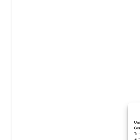
Um 
Ger
Tec
auf