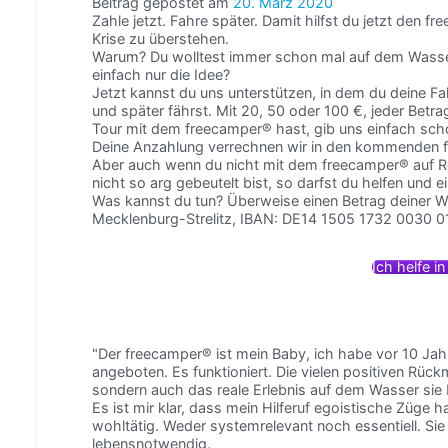
Beitrag gepostet am
20. März 2020
Zahle jetzt. Fahre später. Damit hilfst du jetzt den f
Krise zu überstehen.
Warum? Du wolltest immer schon mal auf dem Wasser
einfach nur die Idee?
Jetzt kannst du uns unterstützen, in dem du deine F
und später fährst. Mit 20, 50 oder 100 €, jeder Betra
Tour mit dem freecamper® hast, gib uns einfach scho
Deine Anzahlung verrechnen wir in den kommenden fü
Aber auch wenn du nicht mit dem freecamper® auf R
nicht so arg gebeutelt bist, so darfst du helfen und e
Was kannst du tun? Überweise einen Betrag deiner 
Mecklenburg-Strelitz, IBAN: DE14 1505 1732 0030 0
Ich helfe i
"Der freecamper® ist mein Baby, ich habe vor 10 Ja
angeboten. Es funktioniert. Die vielen positiven Rück
sondern auch das reale Erlebnis auf dem Wasser sie 
Es ist mir klar, dass mein Hilferuf egoistische Züge
wohltätig. Weder systemrelevant noch essentiell. Sie
lebensnotwendig.