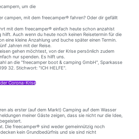
reecampern, um die
 campen, mit dem freecamper® fahren? Oder dir gefällt
ahrt mit dem freecamper® einfach heute schon anzahlst
g hilft. Auch wenn du heute noch keinen Reisetermin für die
n eine kleine Anzahlung und buche später einen Termin.
nf Jahren mit der Reise.
eisen gehen möchtest, von der Krise persönlich zudem
infach nur spenden. Es hilft uns.
Wahl an die "freecamper boot & camping GmbH", Sparkasse
199 32. Stichwort: "ICH HELFE".
n der Corona-Krise
hren als erster (auf dem Markt) Camping auf dem Wasser
meldungen meiner Gäste zeigen, dass sie nicht nur die Idee,
begeistert.
 hat. Die freecamper® sind weder gemeinnützig noch
 decken kein Grundbedürfnis und sie sind nicht