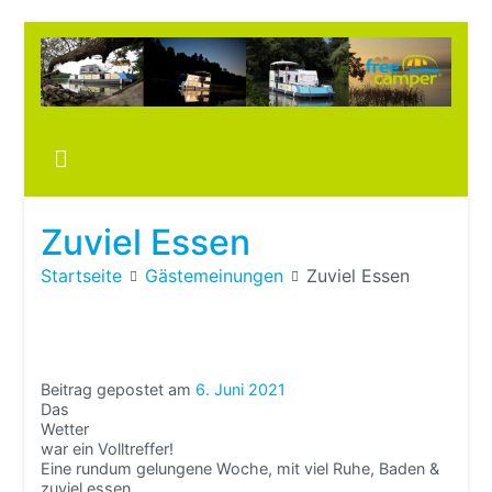
Zum
Inhalt
springen
Boots
fre
im ei
Wohn
oder
Zuviel Essen
Wohn
Startseite
Gästemeinungen
Zuviel Essen
Beitrag gepostet am
6. Juni 2021
Das
Wetter
war ein Volltreffer!
Eine rundum gelungene Woche, mit viel Ruhe, Baden &
zuviel essen.