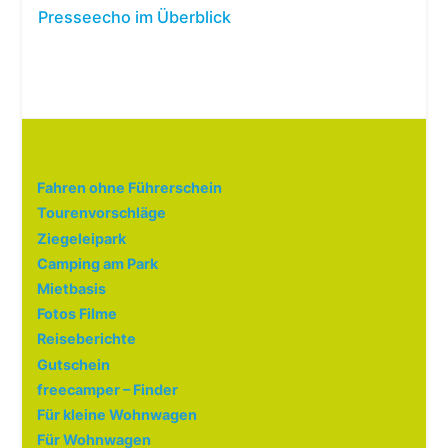
Presseecho im Überblick
Fahren ohne Führerschein
Tourenvorschläge
Ziegeleipark
Camping am Park
Mietbasis
Fotos Filme
Reiseberichte
Gutschein
freecamper – Finder
Für kleine Wohnwagen
Für Wohnwagen