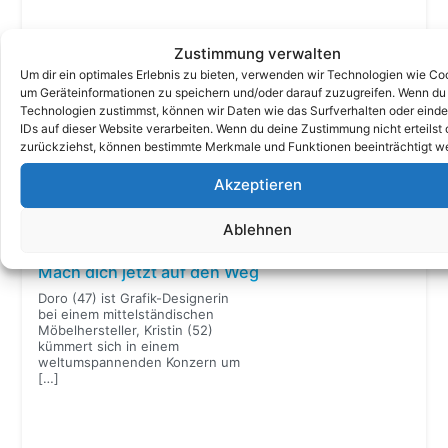
Vier Höhepunkte in einer Tour
Zustimmung verwalten
Drei Männer, drei Generationen.
Um dir ein optimales Erlebnis zu bieten, verwenden wir Technologien wie Co
Simon, Hans und Markus Frielinghaus machen erneut die
um Geräteinformationen zu speichern und/oder darauf zuzugreifen. Wenn du
Gewässer unsicher. Wir haben uns den Finowkanal
Technologien zustimmst, können wir Daten wie das Surfverhalten oder einde
vorgenommen und Schiffshebewerk, Oder und
IDs auf dieser Website verarbeiten. Wenn du deine Zustimmung nicht erteilst 
Werbellinsee gleich dazu: vier Höhepunkte in einer Tour.
Hier der Reisebericht dazu.
[…]
zurückziehst, können bestimmte Merkmale und Funktionen beeinträchtigt w
Reiseberichte im Überblick
Akzeptieren
Ablehnen
Menschen & Mobile
Mach dich jetzt auf den Weg
Doro (47) ist Grafik-Designerin
bei einem mittelständischen
Möbelhersteller, Kristin (52)
kümmert sich in einem
weltumspannenden Konzern um
[…]