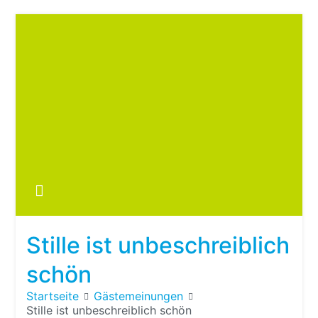
Zum
Inhalt
springen
Boots
fre
im ei
Wohn
oder
Stille ist unbeschreiblich
Wohn
schön
Startseite
Gästemeinungen
Stille ist unbeschreiblich schön