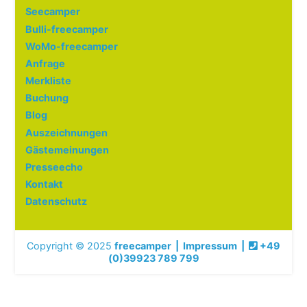
Seecamper
Bulli-freecamper
WoMo-freecamper
Anfrage
Merkliste
Buchung
Blog
Auszeichnungen
Gästemeinungen
Presseecho
Kontakt
Datenschutz
Copyright © 2025
freecamper
|
Impressum
|
+49
(0)39923 789 799