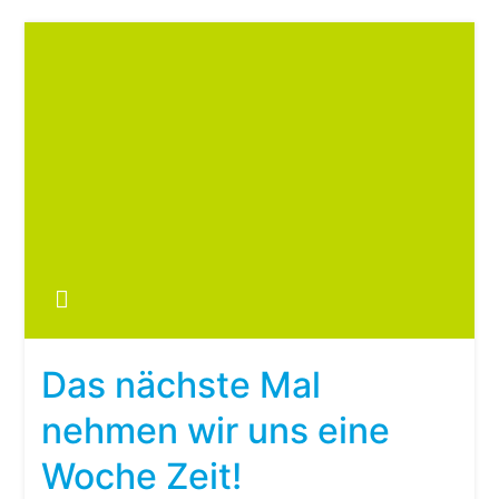
Zum
Inhalt
springen
Boots
fre
im ei
Wohn
oder
Das nächste Mal
Wohn
nehmen wir uns eine
Woche Zeit!