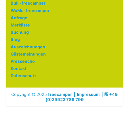
Bulli-freecamper
WoMo-freecamper
Anfrage
Merkliste
Buchung
Blog
Auszeichnungen
Gästemeinungen
Presseecho
Kontakt
Datenschutz
Copyright © 2025
freecamper
|
Impressum
|
+49
(0)39923 789 799