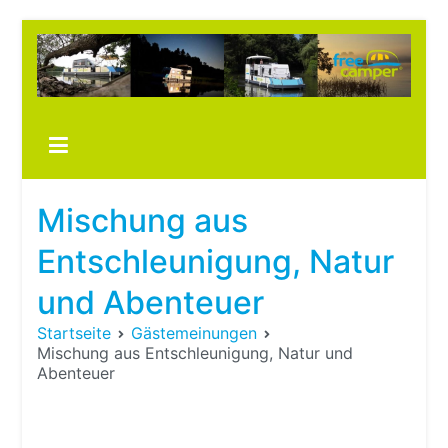
Zum
Inhalt
springen
Boots
fre
im ei
Wohn
oder
Mischung aus
Wohn
Entschleunigung, Natur
und Abenteuer
Startseite
Gästemeinungen
Mischung aus Entschleunigung, Natur und
Abenteuer