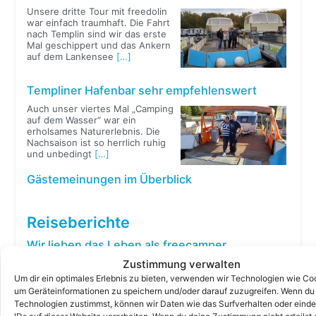
Unsere dritte Tour mit freedolin
war einfach traumhaft. Die Fahrt
nach Templin sind wir das erste
Mal geschippert und das Ankern
auf dem Lankensee
[…]
Templiner Hafenbar sehr empfehlenswert
Auch unser viertes Mal „Camping
auf dem Wasser“ war ein
erholsames Naturerlebnis. Die
Nachsaison ist so herrlich ruhig
und unbedingt
[…]
Gästemeinungen im Überblick
Reiseberichte
Wir lieben das Leben als freecamper
Zustimmung verwalten
Im ersten Teil unserer
diesjährigen Reise haben wir den
Um dir ein optimales Erlebnis zu bieten, verwenden wir Technologien wie Co
historischen Finowkanal mit
um Geräteinformationen zu speichern und/oder darauf zuzugreifen. Wenn du
seinen noch handbetriebenen
Technologien zustimmst, können wir Daten wie das Surfverhalten oder einde
Schleusen komplett durchfahren,