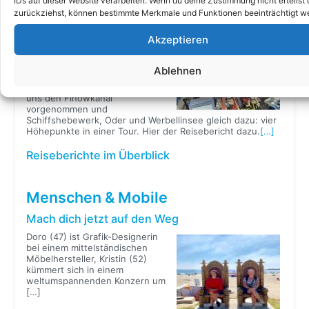
IDs auf dieser Website verarbeiten. Wenn du deine Zustimmung nicht erteilst 
bevor
[…]
zurückziehst, können bestimmte Merkmale und Funktionen beeinträchtigt w
Vier Höhepunkte in einer Tour
Akzeptieren
Drei Männer, drei Generationen.
Simon, Hans und Markus
Ablehnen
Frielinghaus machen erneut die
Gewässer unsicher. Wir haben
uns den Finowkanal
vorgenommen und
Schiffshebewerk, Oder und Werbellinsee gleich dazu: vier
Höhepunkte in einer Tour. Hier der Reisebericht dazu.
[…]
Reiseberichte im Überblick
Menschen & Mobile
Mach dich jetzt auf den Weg
Doro (47) ist Grafik-Designerin
bei einem mittelständischen
Möbelhersteller, Kristin (52)
kümmert sich in einem
weltumspannenden Konzern um
[…]