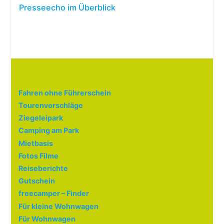
Presseecho im Überblick
Fahren ohne Führerschein
Tourenvorschläge
Ziegeleipark
Camping am Park
Mietbasis
Fotos Filme
Reiseberichte
Gutschein
freecamper – Finder
Für kleine Wohnwagen
Für Wohnwagen