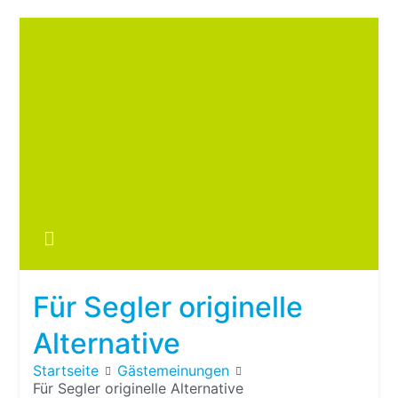
Zum
Inhalt
springen
Boots
fre
im ei
Wohn
oder
Für Segler originelle
Wohn
Alternative
Startseite
Gästemeinungen
Für Segler originelle Alternative