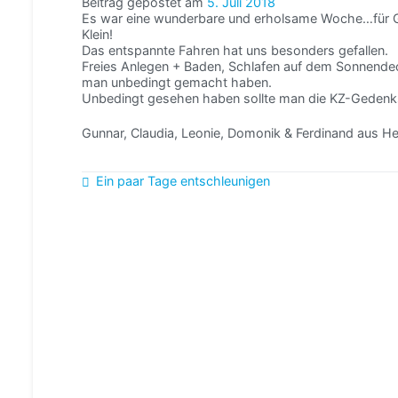
Beitrag gepostet am
5. Juli 2018
Es war eine wunderbare und erholsame Woche…für 
Klein!
Das entspannte Fahren hat uns besonders gefallen.
Freies Anlegen + Baden, Schlafen auf dem Sonnendec
man unbedingt gemacht haben.
Unbedingt gesehen haben sollte man die KZ-Gedenks
Gunnar, Claudia, Leonie, Domonik & Ferdinand aus H
Beitragsnavigation
Ein paar Tage entschleunigen