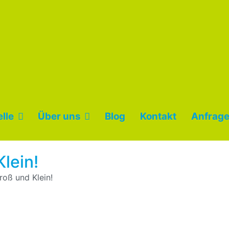
lle
Über uns
Blog
Kontakt
Anfrage
lein!
roß und Klein!