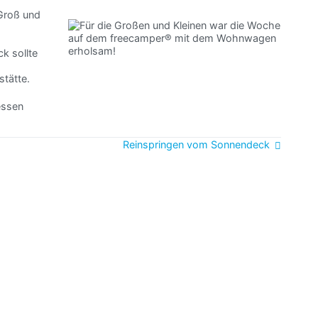
Groß und
k sollte
tätte.
essen
Reinspringen vom Sonnendeck