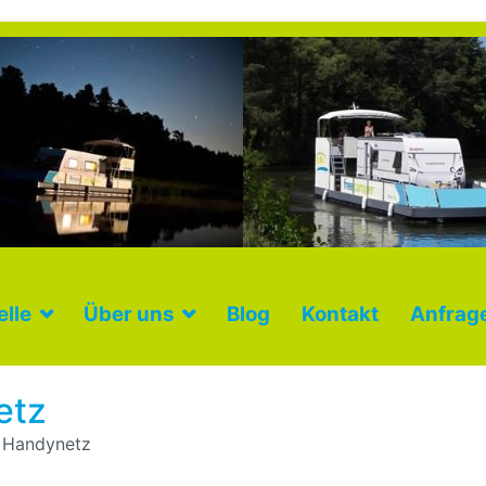
lle
Über uns
Blog
Kontakt
Anfrag
etz
n Handynetz