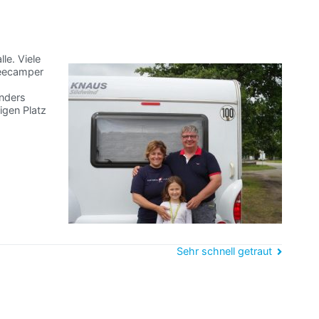
le. Viele
reecamper
onders
igen Platz
Sehr schnell getraut