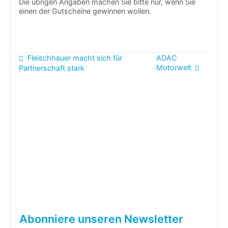
Die übrigen Angaben machen Sie bitte nur, wenn Sie
einen der Gutscheine gewinnen wollen.
Beitragsnavigation
Fleischhauer macht sich für
ADAC
Motorwelt
Partnerschaft stark
Abonniere unseren Newsletter