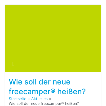
Zum
Inhalt
springen
Boots
fre
im ei
Wohn
oder
Wie soll der neue
Wohn
freecamper® heißen?
Startseite
Aktuelles
Wie soll der neue freecamper® heißen?