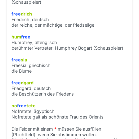
(Schauspieler)
free
drich
Friedrich, deutsch
der reiche, der mächtige, der friedselige
hum
free
Humpfrey, altenglisch
berühmter Vertreter: Humphrey Bogart (Schauspieler)
free
sia
Freesia, griechisch
die Blume
free
dgard
Friedgard, deutsch
die Beschützerin des Friedens
no
free
tete
Nofretete, ägyptisch
Nofretete galt als schönste Frau des Orients
Die Felder mit einem
*
müssen Sie ausfüllen
(Pflichtfeld), wenn Sie abstimmen wollen.