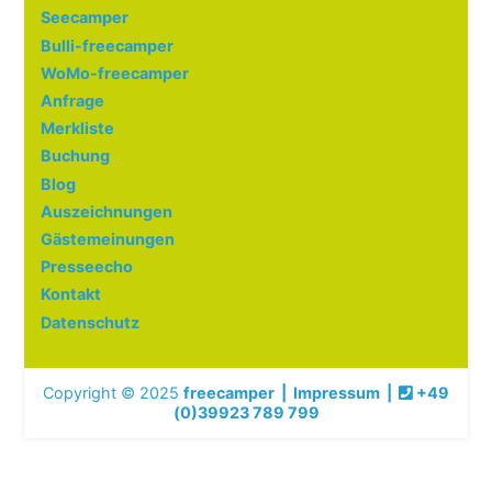
Seecamper
Bulli-freecamper
WoMo-freecamper
Anfrage
Merkliste
Buchung
Blog
Auszeichnungen
Gästemeinungen
Presseecho
Kontakt
Datenschutz
Copyright © 2025
freecamper
|
Impressum
|
+49
(0)39923 789 799