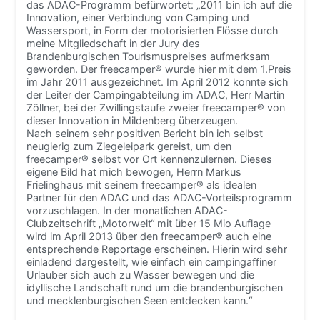
das ADAC-Programm befürwortet: „2011 bin ich auf die
Innovation, einer Verbindung von Camping und
Wassersport, in Form der motorisierten Flösse durch
meine Mitgliedschaft in der Jury des
Brandenburgischen Tourismuspreises aufmerksam
geworden. Der freecamper® wurde hier mit dem 1.Preis
im Jahr 2011 ausgezeichnet. Im April 2012 konnte sich
der Leiter der Campingabteilung im ADAC, Herr Martin
Zöllner, bei der Zwillingstaufe zweier freecamper® von
dieser Innovation in Mildenberg überzeugen.
Nach seinem sehr positiven Bericht bin ich selbst
neugierig zum Ziegeleipark gereist, um den
freecamper® selbst vor Ort kennenzulernen. Dieses
eigene Bild hat mich bewogen, Herrn Markus
Frielinghaus mit seinem freecamper® als idealen
Partner für den ADAC und das ADAC-Vorteilsprogramm
vorzuschlagen. In der monatlichen ADAC-
Clubzeitschrift „Motorwelt“ mit über 15 Mio Auflage
wird im April 2013 über den freecamper® auch eine
entsprechende Reportage erscheinen. Hierin wird sehr
einladend dargestellt, wie einfach ein campingaffiner
Urlauber sich auch zu Wasser bewegen und die
idyllische Landschaft rund um die brandenburgischen
und mecklenburgischen Seen entdecken kann.“