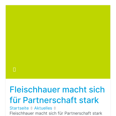
Zum
Inhalt
springen
Boots
fre
im ei
Wohn
oder
Fleischhauer macht sich
Wohn
für Partnerschaft stark
Startseite
Aktuelles
Fleischhauer macht sich für Partnerschaft stark