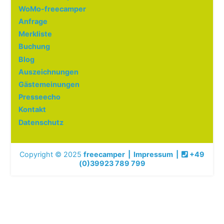
WoMo-freecamper
Anfrage
Merkliste
Buchung
Blog
Auszeichnungen
Gästemeinungen
Presseecho
Kontakt
Datenschutz
Copyright © 2025
freecamper
|
Impressum
|
+49
(0)39923 789 799