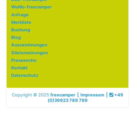
WoMo-freecamper
Anfrage
Merkliste
Buchung
Blog
Auszeichnungen
Gästemeinungen
Presseecho
Kontakt
Datenschutz
Copyright © 2025
freecamper
|
Impressum
|
+49
(0)39923 789 799