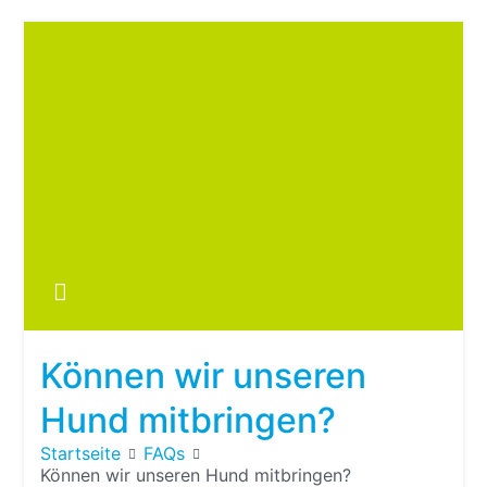
Zum
Inhalt
springen
Boots
fre
im ei
Wohn
oder
Können wir unseren
Wohn
Hund mitbringen?
Startseite
FAQs
Können wir unseren Hund mitbringen?