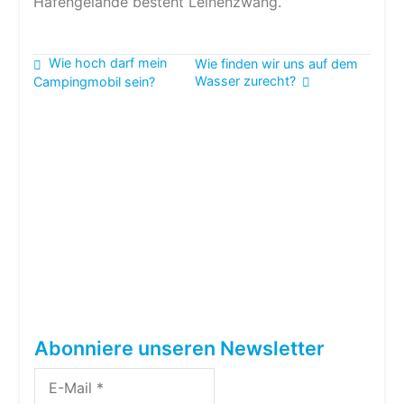
Hafengelände besteht Leinenzwang.
Beitragsnavigation
Wie hoch darf mein
Wie finden wir uns auf dem
Wasser zurecht?
Campingmobil sein?
Abonniere unseren Newsletter