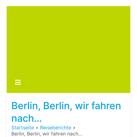
Zum
Inhalt
springen
Boots
fre
im ei
Wohn
oder
Berlin, Berlin, wir fahren
Wohn
nach…
Startseite
Reiseberichte
Berlin, Berlin, wir fahren nach…