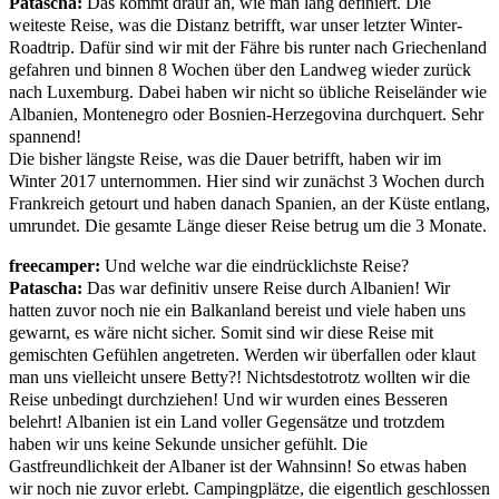
Patascha:
Das kommt drauf an, wie man lang definiert. Die
weiteste Reise, was die Distanz betrifft, war unser letzter Winter-
Roadtrip. Dafür sind wir mit der Fähre bis runter nach Griechenland
gefahren und binnen 8 Wochen über den Landweg wieder zurück
nach Luxemburg. Dabei haben wir nicht so übliche Reiseländer wie
Albanien, Montenegro oder Bosnien-Herzegovina durchquert. Sehr
spannend!
Die bisher längste Reise, was die Dauer betrifft, haben wir im
Winter 2017 unternommen. Hier sind wir zunächst 3 Wochen durch
Frankreich getourt und haben danach Spanien, an der Küste entlang,
umrundet. Die gesamte Länge dieser Reise betrug um die 3 Monate.
freecamper:
Und welche war die eindrücklichste Reise?
Patascha:
Das war definitiv unsere Reise durch Albanien! Wir
hatten zuvor noch nie ein Balkanland bereist und viele haben uns
gewarnt, es wäre nicht sicher. Somit sind wir diese Reise mit
gemischten Gefühlen angetreten. Werden wir überfallen oder klaut
man uns vielleicht unsere Betty?! Nichtsdestotrotz wollten wir die
Reise unbedingt durchziehen! Und wir wurden eines Besseren
belehrt! Albanien ist ein Land voller Gegensätze und trotzdem
haben wir uns keine Sekunde unsicher gefühlt. Die
Gastfreundlichkeit der Albaner ist der Wahnsinn! So etwas haben
wir noch nie zuvor erlebt. Campingplätze, die eigentlich geschlossen