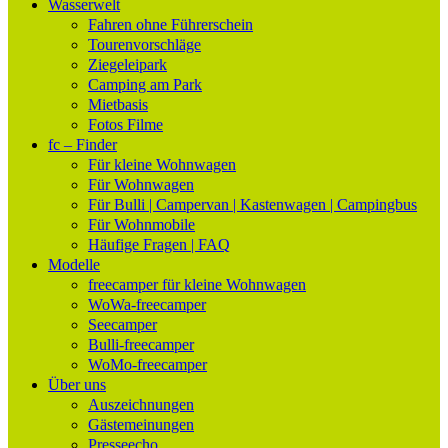
Wasserwelt
Fahren ohne Führerschein
Tourenvorschläge
Ziegeleipark
Camping am Park
Mietbasis
Fotos Filme
fc – Finder
Für kleine Wohnwagen
Für Wohnwagen
Für Bulli | Campervan | Kastenwagen | Campingbus
Für Wohnmobile
Häufige Fragen | FAQ
Modelle
freecamper für kleine Wohnwagen
WoWa-freecamper
Seecamper
Bulli-freecamper
WoMo-freecamper
Über uns
Auszeichnungen
Gästemeinungen
Presseecho