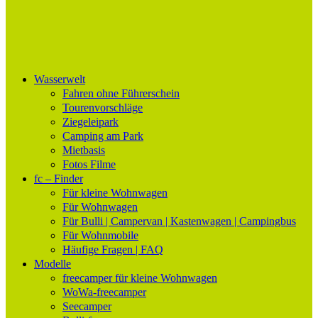
Wasserwelt
freecamper
Bootsurlaub im eigenen Wohnmobil oder Wohnwagen
Fahren ohne Führerschein
Tourenvorschläge
Ziegeleipark
Camping am Park
Mietbasis
Fotos Filme
fc – Finder
Für kleine Wohnwagen
Für Wohnwagen
Für Bulli | Campervan | Kastenwagen | Campingbus
Für Wohnmobile
Häufige Fragen | FAQ
Modelle
freecamper für kleine Wohnwagen
WoWa-freecamper
Seecamper