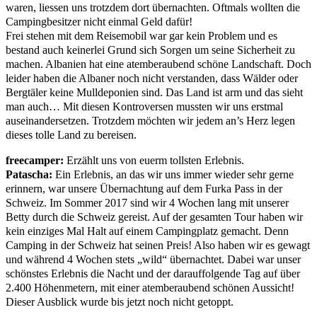
waren, liessen uns trotzdem dort übernachten. Oftmals wollten die
Campingbesitzer nicht einmal Geld dafür!
Frei stehen mit dem Reisemobil war gar kein Problem und es
bestand auch keinerlei Grund sich Sorgen um seine Sicherheit zu
machen. Albanien hat eine atemberaubend schöne Landschaft. Doch
leider haben die Albaner noch nicht verstanden, dass Wälder oder
Bergtäler keine Mulldeponien sind. Das Land ist arm und das sieht
man auch… Mit diesen Kontroversen mussten wir uns erstmal
auseinandersetzen. Trotzdem möchten wir jedem an’s Herz legen
dieses tolle Land zu bereisen.
freecamper:
Erzählt uns von euerm tollsten Erlebnis.
Patascha:
Ein Erlebnis, an das wir uns immer wieder sehr gerne
erinnern, war unsere Übernachtung auf dem Furka Pass in der
Schweiz. Im Sommer 2017 sind wir 4 Wochen lang mit unserer
Betty durch die Schweiz gereist. Auf der gesamten Tour haben wir
kein einziges Mal Halt auf einem Campingplatz gemacht. Denn
Camping in der Schweiz hat seinen Preis! Also haben wir es gewagt
und während 4 Wochen stets „wild“ übernachtet. Dabei war unser
schönstes Erlebnis die Nacht und der darauffolgende Tag auf über
2.400 Höhenmetern, mit einer atemberaubend schönen Aussicht!
Dieser Ausblick wurde bis jetzt noch nicht getoppt.