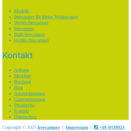
Modelle
freecamper für kleine Wohnwagen
WoWa-freecamper
Seecamper
Bulli-freecamper
WoMo-freecamper
Kontakt
Anfrage
Merkliste
Buchung
Blog
Auszeichnungen
Gästemeinungen
Presseecho
Kontakt
Datenschutz
Copyright © 2025
freecamper
|
Impressum
|
+49 (0)39923