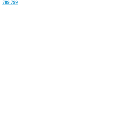
789 799
Nach
oben
scrollen