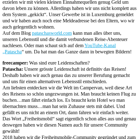
erzielen wir mit vielen kleinen Einnahmequellen genug Geld um
davon leben zu können. Allerdings haben wir uns nicht komplett aus
dem System „gekickt“. Unser Gewerbe ist in Luxemburg gemeldet
und wir haben auch noch eine Meldeadresse bei den Eltern, wo wir
auch gelegentlich wohnen.
Auf dem Blog
pataschasworld.com
kann man alles über uns,
unseren Lebensstil und die damit verbundenen Reise-Abenteuer
nachlesen. Oder man schaut sich auf dem
YouTube-Kanal
„Patascha
“ um. Da hat man das Ganze dann in bewegten Bildern!
freecamper:
Was sind eure Leidenschaften?
Patascha:
Unsere grösste Leidenschaft ist definitiv das Reisen!
Deshalb haben wir auch genau das zu unserer Berufung gemacht
und uns für einen alternativen Lebensstil entschieden.
Am liebsten entdecken wir die Welt im Campervan, weil diese Art
des Reisens so schön ungezwungen ist. Man braucht keinen Flug zu
buchen…man fährt einfach los. Es braucht kein Hotel wo man
übernachten muss…man hat sein Zuhause stets mit dabei. Und
gefällt es uns nicht an einem Ort, dann fahren wir einfach weiter.
Das Wort „Freiheitsmobil“ sagt eigentlich schon alles aus und genau
deswegen haben wir diesen Namen auch für unsere Community
gewählt!
2018 haben wir die Freiheitsmobile-Community gegründet und zum