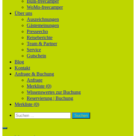
Bulli-freecamper
WoMo-freecamper
Über uns
Auszeichnungen
Gästemeinungen
Presseecho
Reiseberichte
Team & Partner
Service
Gutschein
Blog
Kontakt
Anfrage & Buchung
Anfrage
Merkliste (
0
)
Wissenswertes zur Buchung
Reservierung | Buchung
Merkliste (
0
)
Suchen
nach: