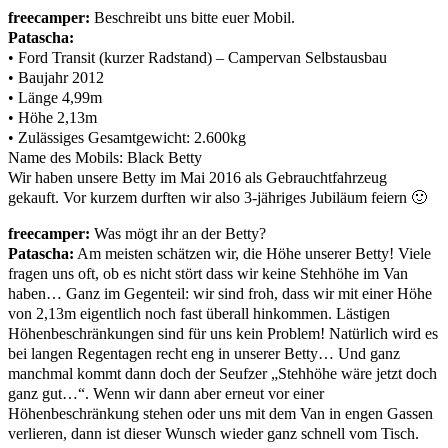
freecamper:
Beschreibt uns bitte euer Mobil.
Patascha:
• Ford Transit (kurzer Radstand) – Campervan Selbstausbau
• Baujahr 2012
• Länge 4,99m
• Höhe 2,13m
• Zulässiges Gesamtgewicht: 2.600kg
Name des Mobils: Black Betty
Wir haben unsere Betty im Mai 2016 als Gebrauchtfahrzeug
gekauft. Vor kurzem durften wir also 3-jähriges Jubiläum feiern 🙂
freecamper:
Was mögt ihr an der Betty?
Patascha:
Am meisten schätzen wir, die Höhe unserer Betty! Viele
fragen uns oft, ob es nicht stört dass wir keine Stehhöhe im Van
haben… Ganz im Gegenteil: wir sind froh, dass wir mit einer Höhe
von 2,13m eigentlich noch fast überall hinkommen. Lästigen
Höhenbeschränkungen sind für uns kein Problem! Natürlich wird es
bei langen Regentagen recht eng in unserer Betty… Und ganz
manchmal kommt dann doch der Seufzer „Stehhöhe wäre jetzt doch
ganz gut…“. Wenn wir dann aber erneut vor einer
Höhenbeschränkung stehen oder uns mit dem Van in engen Gassen
verlieren, dann ist dieser Wunsch wieder ganz schnell vom Tisch.