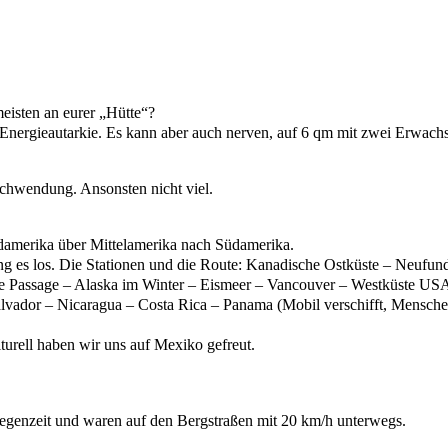
isten an eurer „Hütte“?
. Energieautarkie. Es kann aber auch nerven, auf 6 qm mit zwei Erwac
chwendung. Ansonsten nicht viel.
amerika über Mittelamerika nach Südamerika.
ng es los. Die Stationen und die Route: Kanadische Ostküste – Neuf
de Passage – Alaska im Winter – Eismeer – Vancouver – Westküste US
lvador – Nicaragua – Costa Rica – Panama (Mobil verschifft, Mensche
lturell haben wir uns auf Mexiko gefreut.
egenzeit und waren auf den Bergstraßen mit 20 km/h unterwegs.