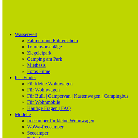
Wasserwelt
freecamper
Bootsurlaub im eigenen Wohnmobil oder Wohnwagen
Fahren ohne Führerschein
Tourenvorschläge
Ziegeleipark
Camping am Park
Mietbasis
Fotos Filme
fc – Finder
Für kleine Wohnwagen
Für Wohnwagen
Für Bulli | Campervan | Kastenwagen | Campingbus
Für Wohnmobile
Häufige Fragen | FAQ
Modelle
freecamper für kleine Wohnwagen
WoWa-freecamper
Seecamper