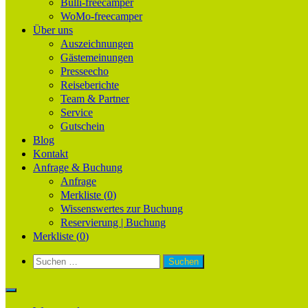
Bulli-freecamper
WoMo-freecamper
Über uns
Auszeichnungen
Gästemeinungen
Presseecho
Reiseberichte
Team & Partner
Service
Gutschein
Blog
Kontakt
Anfrage & Buchung
Anfrage
Merkliste (
0
)
Wissenswertes zur Buchung
Reservierung | Buchung
Merkliste (
0
)
Suchen
nach: