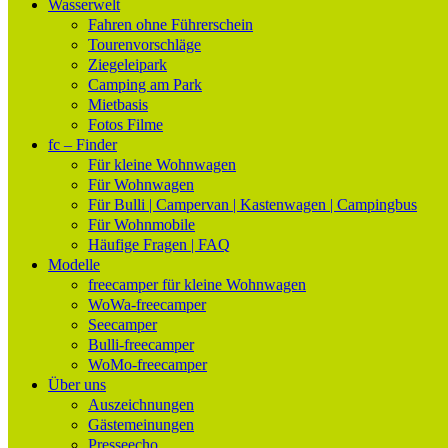
Wasserwelt
Fahren ohne Führerschein
Tourenvorschläge
Ziegeleipark
Camping am Park
Mietbasis
Fotos Filme
fc – Finder
Für kleine Wohnwagen
Für Wohnwagen
Für Bulli | Campervan | Kastenwagen | Campingbus
Für Wohnmobile
Häufige Fragen | FAQ
Modelle
freecamper für kleine Wohnwagen
WoWa-freecamper
Seecamper
Bulli-freecamper
WoMo-freecamper
Über uns
Auszeichnungen
Gästemeinungen
Presseecho