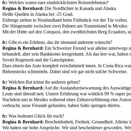
fc:
Welches waren eure eindrücklichsten Reiseerlebnisse?
Regina & Bernhard:
Die Nordlichter in Kanada und Alaska.
Heiße Quellen in Alaska bei -25 Grad.
Eisberge ziehen in Neufundland beim Frühstück vor der Tür vorbei.
Die Hängematte zwischen zwei Palmen am Traumstrand in Mexiko.
Mit der Hütte auf den Cotopaxi, den zweithöchsten Berg Ecuadors, u
fc:
Gibt es ein Erlebnis, das ihr niemand anderem wünscht?
Regina & Bernhard:
Ein Schweizer Freund war alleine unterwegs un
behandelt, aber sein Bankkonto leergeräumt. Als das leer war, haben si
Soviel Regenzeit und die Gatschpisten.
Dass einem das Auto komplett verschimmelt innen. In Costa Rica wa
Birkenstocks schimmeln. Dabei sind wir gar nicht solche Schweine.
fc:
Welchen Rat könnt ihr anderen geben?
Regina & Bernhard:
Auf die Auslandsreisewarnung des Auswärtige
Leute sind überall nett. Unsere Erfahrung war wirklich 99 % super p
Nachdem uns in Mexiko während einer Zirkusvorführung eine Autosch
verbracht, neue Freunde gefunden, haben Salto springen dürfen.
fc:
Was bedeutet Glück für euch?
Regina & Bernhard:
Bescheidenheit, Freiheit, Gesundheit. Alleine 
Wir hatten nie hohe Ansprüche. Wir sind bescheidener geworden. Wir