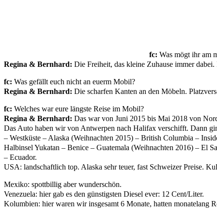
fc:
Was mögt ihr am me
Regina & Bernhard:
Die Freiheit, das kleine Zuhause immer dabei
fc:
Was gefällt euch nicht an euerm Mobil?
Regina & Bernhard:
Die scharfen Kanten an den Möbeln. Platzvers
fc:
Welches war eure längste Reise im Mobil?
Regina & Bernhard:
Das war von Juni 2015 bis Mai 2018 von Nord
Das Auto haben wir von Antwerpen nach Halifax verschifft. Dann gi
– Westküste – Alaska (Weihnachten 2015) – British Columbia – Insi
Halbinsel Yukatan – Benice – Guatemala (Weihnachten 2016) – El Sa
– Ecuador.
USA: landschaftlich top. Alaska sehr teuer, fast Schweizer Preise. Ku
Mexiko: spottbillig aber wunderschön.
Venezuela: hier gab es den günstigsten Diesel ever: 12 Cent/Liter.
Kolumbien: hier waren wir insgesamt 6 Monate, hatten monatelang R