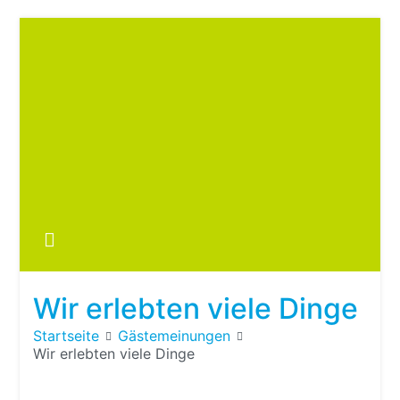
Zum
Inhalt
springen
Boots
fre
im ei
Wohn
oder
Wir erlebten viele Dinge
Wohn
Startseite
Gästemeinungen
Wir erlebten viele Dinge