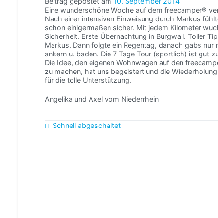
Beitrag gepostet am
10. September 2014
Eine wunderschöne Woche auf dem freecamper® ver
Nach einer intensiven Einweisung durch Markus fühlt
schon einigermaßen sicher. Mit jedem Kilometer wuc
Sicherheit. Erste Übernachtung in Burgwall. Toller Ti
Markus. Dann folgte ein Regentag, danach gabs nur 
ankern u. baden. Die 7 Tage Tour (sportlich) ist gut
Die Idee, den eigenen Wohnwagen auf den freecamper
zu machen, hat uns begeistert und die Wiederholun
für die tolle Unterstützung.
Angelika und Axel vom Niederrhein
Beitragsnavigation
Schnell abgeschaltet