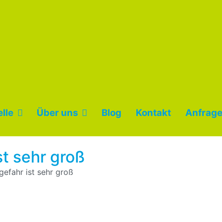
lle
Über uns
Blog
Kontakt
Anfrage
t sehr groß
efahr ist sehr groß