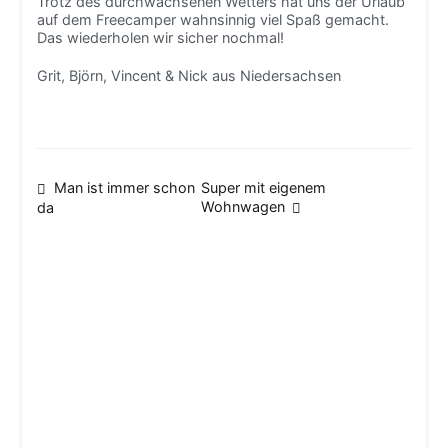
Trotz des durchwachsenen Wetters hat uns der Urlaub
auf dem Freecamper wahnsinnig viel Spaß gemacht.
Das wiederholen wir sicher nochmal!
Grit, Björn, Vincent & Nick aus Niedersachsen
Beitragsnavigation
Man ist immer schon
Super mit eigenem
Wohnwagen
da