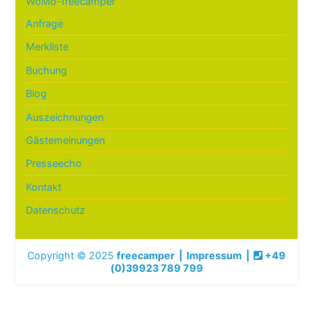
WoMo-freecamper
Anfrage
Merkliste
Buchung
Blog
Auszeichnungen
Gästemeinungen
Presseecho
Kontakt
Datenschutz
Copyright © 2025
freecamper
|
Impressum
|
+49
(0)39923 789 799