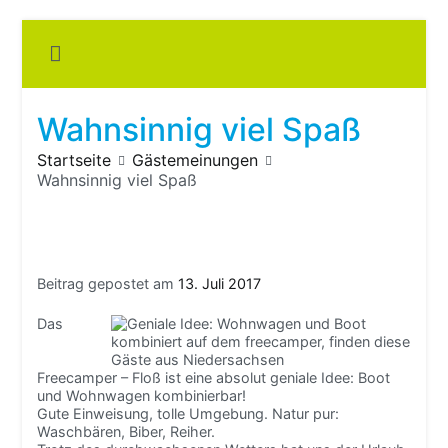
Zum
Inhalt
Boots
springen
fre
im ei
Wohn
oder
Wahnsinnig viel Spaß
Wohn
Startseite
Gästemeinungen
Wahnsinnig viel Spaß
Beitrag gepostet am
13. Juli 2017
Das
Freecamper – Floß ist eine absolut geniale Idee: Boot
und Wohnwagen kombinierbar!
Gute Einweisung, tolle Umgebung. Natur pur:
Waschbären, Biber, Reiher.