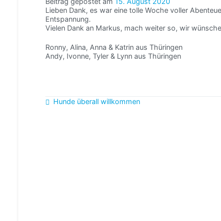
Beitrag gepostet am
15. August 2020
Lieben Dank, es war eine tolle Woche voller Abenteue
Entspannung.
Vielen Dank an Markus, mach weiter so, wir wünschen
Ronny, Alina, Anna & Katrin aus Thüringen
Andy, Ivonne, Tyler & Lynn aus Thüringen
Beitragsnavigation
Hunde überall willkommen