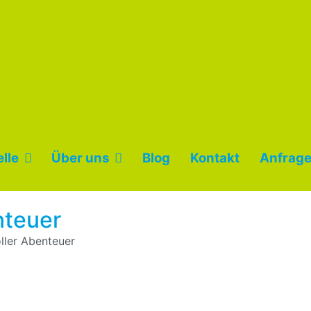
lle
Über uns
Blog
Kontakt
Anfrage
nteuer
ller Abenteuer