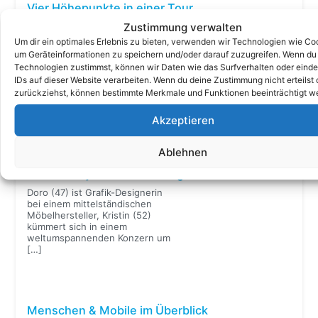
Vier Höhepunkte in einer Tour
Zustimmung verwalten
Drei Männer, drei Generationen.
Simon, Hans und Markus Frielinghaus machen erneut die
Um dir ein optimales Erlebnis zu bieten, verwenden wir Technologien wie Co
Gewässer unsicher. Wir haben uns den Finowkanal
um Geräteinformationen zu speichern und/oder darauf zuzugreifen. Wenn du
vorgenommen und Schiffshebewerk, Oder und
Technologien zustimmst, können wir Daten wie das Surfverhalten oder einde
Werbellinsee gleich dazu: vier Höhepunkte in einer Tour.
IDs auf dieser Website verarbeiten. Wenn du deine Zustimmung nicht erteilst 
Hier der Reisebericht dazu.
[…]
zurückziehst, können bestimmte Merkmale und Funktionen beeinträchtigt w
Reiseberichte im Überblick
Akzeptieren
Menschen & Mobile
Ablehnen
Mach dich jetzt auf den Weg
Doro (47) ist Grafik-Designerin
bei einem mittelständischen
Möbelhersteller, Kristin (52)
kümmert sich in einem
weltumspannenden Konzern um
[…]
Menschen & Mobile im Überblick