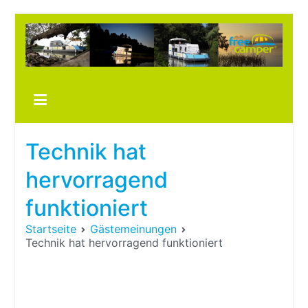
Zum
Inhalt
springen
Boots
fre
im ei
Wohn
oder
Technik hat
Wohn
hervorragend
funktioniert
Startseite
Gästemeinungen
Technik hat hervorragend funktioniert