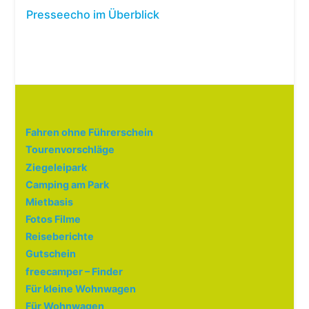
Presseecho im Überblick
Fahren ohne Führerschein
Tourenvorschläge
Ziegeleipark
Camping am Park
Mietbasis
Fotos Filme
Reiseberichte
Gutschein
freecamper – Finder
Für kleine Wohnwagen
Für Wohnwagen