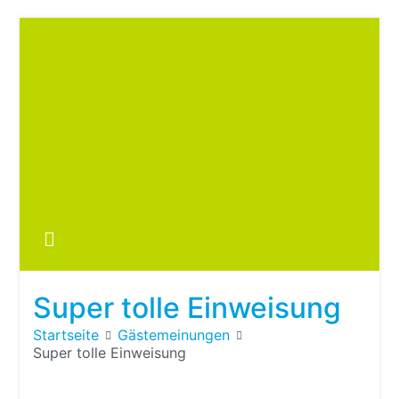
Zum
Inhalt
springen
Boots
fre
im ei
Wohn
oder
Super tolle Einweisung
Wohn
Startseite
Gästemeinungen
Super tolle Einweisung