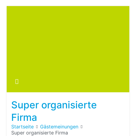
Zum
Inhalt
springen
Boots
fre
im ei
Wohn
oder
Super organisierte
Wohn
Firma
Startseite
Gästemeinungen
Super organisierte Firma