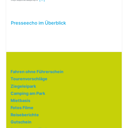
Presseecho im Überblick
Fahren ohne Führerschein
Tourenvorschläge
Ziegeleipark
Camping am Park
Mietbasis
Fotos Filme
Reiseberichte
Gutschein