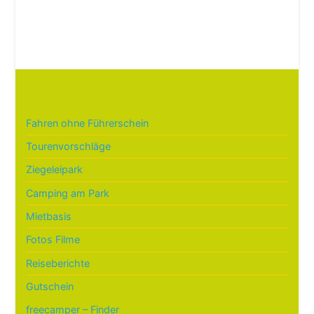
Fahren ohne Führerschein
Tourenvorschläge
Ziegeleipark
Camping am Park
Mietbasis
Fotos Filme
Reiseberichte
Gutschein
freecamper – Finder