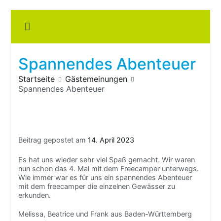
Zum
Inhalt
Boots
springen
fre
im ei
Wohn
oder
Spannendes Abenteuer
Wohn
Startseite
Gästemeinungen
Spannendes Abenteuer
Beitrag gepostet am
14. April 2023
Es hat uns wieder sehr viel Spaß gemacht. Wir waren
nun schon das 4. Mal mit dem Freecamper unterwegs.
Wie immer war es für uns ein spannendes Abenteuer
mit dem freecamper die einzelnen Gewässer zu
erkunden.
Melissa, Beatrice und Frank aus Baden-Württemberg