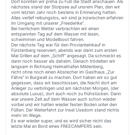
Dort konnten wir prima zu Fuß die Stadt anschauen. Als
nächstes stand der Stolpsee auf unsrem Plan, den wir
vom letzten Jahr noch bestens in Erinnerung hatten.
Alles verlief reibungslos, wir sind ja inzwischen erfahren
im Umgang mit unserer „Freederike“.
Bei herrlichem Wetter verbrachten wir einen
entspannten Tag auf dem Wasser mit lesen,
schwimmen und Modellboot fahren.
Der nächste Tag war für den Provianteinkauf in
Fürstenberg reserviert, abends war dann zum ersten
Mal Grillen auf dem „Schiff“ angesagt. Da schmeckt es
dann noch besser als daheim. Danach trödelten wir
langsam in Richtung Heimathafen Mildenberg,
nicht ohne noch einen Abstecher im Gasthaus „Zur
Fähre“ in Burgwall zu machen. Dort haben wir so gut
gegessen, dass wir beschlossen, die Nacht dort am
Anleger zu verbringen und am nächsten Morgen, (der
absolute Luxus), dort auch noch zu frühstücken. Dann
war unsere Zeit auf dem Wasser auch schon wieder
vorbei und wir hatten wieder festen Boden unter den
Füßen. Der Weiterfahrt zur Insel Usedom stand nichts
mehr im Wege.
Es war wieder super, und es wird sicher nicht das
letzte Mal an Bord eines FREECAMPERS sein.