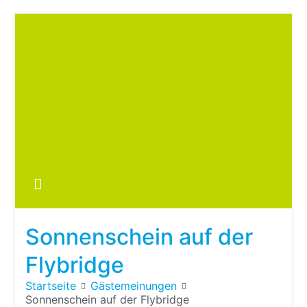
Zum
Inhalt
springen
Boots
fre
im ei
Wohn
oder
Sonnenschein auf der
Wohn
Flybridge
Startseite
Gästemeinungen
Sonnenschein auf der Flybridge