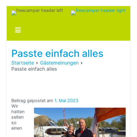
Zum
Inhalt
springen
Boots
fre
im ei
Wohn
oder
Passte einfach alles
Wohn
Startseite
Gästemeinungen
Passte einfach alles
Beitrag gepostet am
1. Mai 2023
Wir
hatten
selten
so
einen