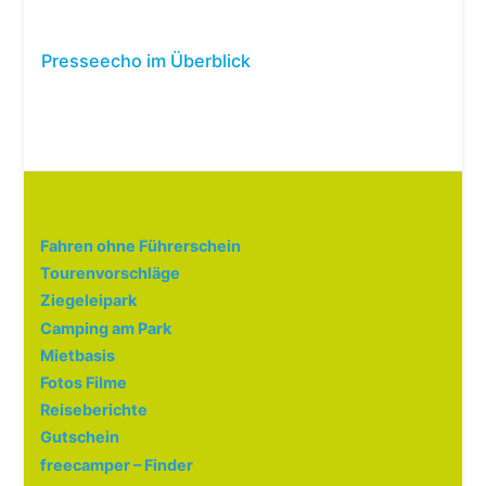
Presseecho im Überblick
Fahren ohne Führerschein
Tourenvorschläge
Ziegeleipark
Camping am Park
Mietbasis
Fotos Filme
Reiseberichte
Gutschein
freecamper – Finder