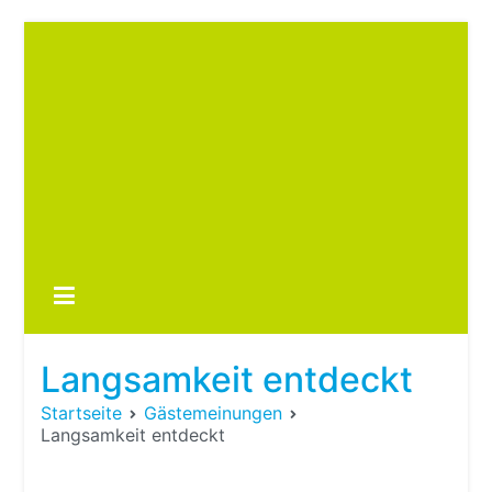
Zum
Inhalt
springen
Boots
fre
im ei
Wohn
oder
Langsamkeit entdeckt
Wohn
Startseite
Gästemeinungen
Langsamkeit entdeckt