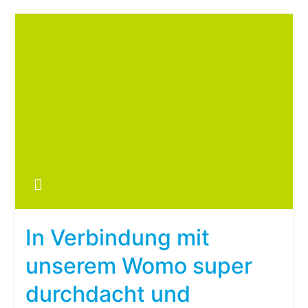
Zum
Inhalt
springen
Boots
fre
im ei
Wohn
oder
In Verbindung mit
Wohn
unserem Womo super
durchdacht und