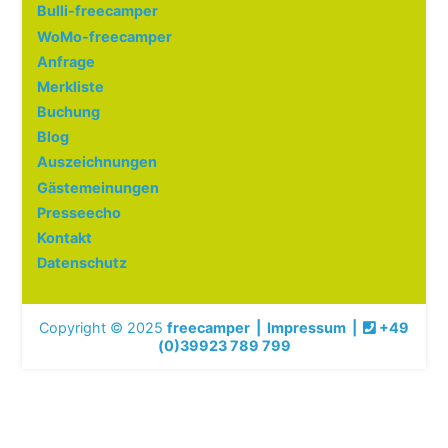
Bulli-freecamper
WoMo-freecamper
Anfrage
Merkliste
Buchung
Blog
Auszeichnungen
Gästemeinungen
Presseecho
Kontakt
Datenschutz
Copyright © 2025
freecamper
|
Impressum
|
+49
(0)39923 789 799