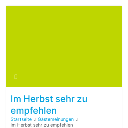
Zum
Inhalt
springen
Boots
fre
im ei
Wohn
oder
Im Herbst sehr zu
Wohn
empfehlen
Startseite
Gästemeinungen
Im Herbst sehr zu empfehlen