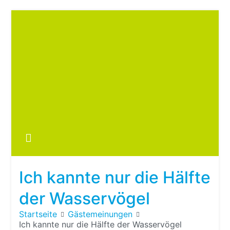
Zum
Inhalt
springen
Boots
fre
im ei
Wohn
oder
Ich kannte nur die Hälfte
Wohn
der Wasservögel
Startseite
Gästemeinungen
Ich kannte nur die Hälfte der Wasservögel