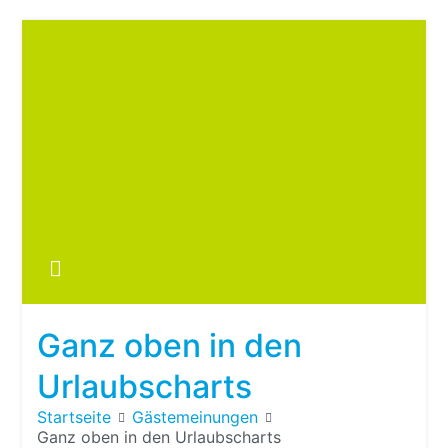
Zum
Inhalt
springen
Boots
fre
im ei
Wohn
oder
Ganz oben in den
Wohn
Urlaubscharts
Startseite
Gästemeinungen
Ganz oben in den Urlaubscharts