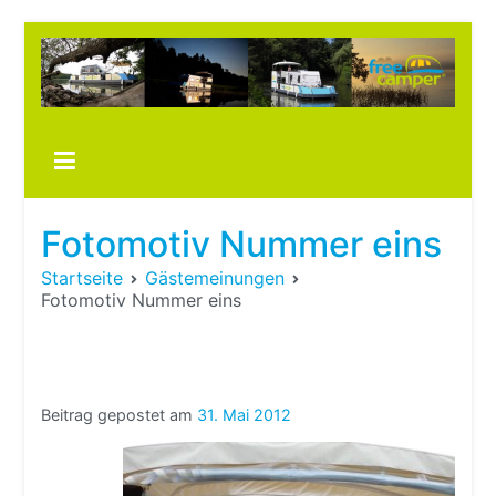
Zum
Inhalt
springen
Boots
fre
im ei
Wohn
oder
Fotomotiv Nummer eins
Wohn
Startseite
Gästemeinungen
Fotomotiv Nummer eins
Beitrag gepostet am
31. Mai 2012