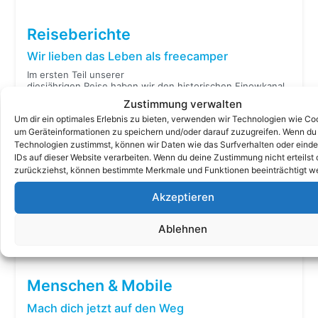
Reiseberichte
Wir lieben das Leben als freecamper
Im ersten Teil unserer
diesjährigen Reise haben wir den historischen Finowkanal
mit seinen noch handbetriebenen Schleusen komplett
Zustimmung verwalten
durchfahren, bevor
[…]
Um dir ein optimales Erlebnis zu bieten, verwenden wir Technologien wie Co
um Geräteinformationen zu speichern und/oder darauf zuzugreifen. Wenn du
Vier Höhepunkte in einer Tour
Technologien zustimmst, können wir Daten wie das Surfverhalten oder einde
IDs auf dieser Website verarbeiten. Wenn du deine Zustimmung nicht erteilst 
Drei Männer, drei Generationen.
zurückziehst, können bestimmte Merkmale und Funktionen beeinträchtigt w
Simon, Hans und Markus Frielinghaus machen erneut die
Gewässer unsicher. Wir haben uns den Finowkanal
vorgenommen und Schiffshebewerk, Oder und
Akzeptieren
Werbellinsee gleich dazu: vier Höhepunkte in einer Tour.
Hier der Reisebericht dazu.
[…]
Ablehnen
Reiseberichte im Überblick
Menschen & Mobile
Mach dich jetzt auf den Weg