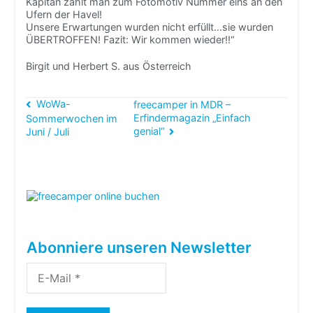
Kapitän zählt man zum Fotomotiv Nummer eins an den
Ufern der Havel!
Unsere Erwartungen wurden nicht erfüllt…sie wurden
ÜBERTROFFEN! Fazit: Wir kommen wieder!!“
Birgit und Herbert S. aus Österreich
Beitragsnavigation
WoWa-
freecamper in MDR –
Erfindermagazin „Einfach
Sommerwochen im
genial“
Juni / Juli
Abonniere unseren Newsletter