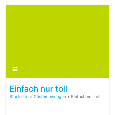
Zum
Inhalt
springen
Boots
fre
im ei
Wohn
oder
Einfach nur toll
Wohn
Startseite
Gästemeinungen
Einfach nur toll