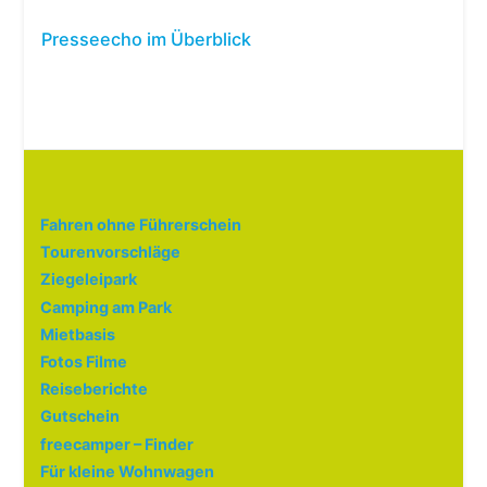
Presseecho im Überblick
Fahren ohne Führerschein
Tourenvorschläge
Ziegeleipark
Camping am Park
Mietbasis
Fotos Filme
Reiseberichte
Gutschein
freecamper – Finder
Für kleine Wohnwagen