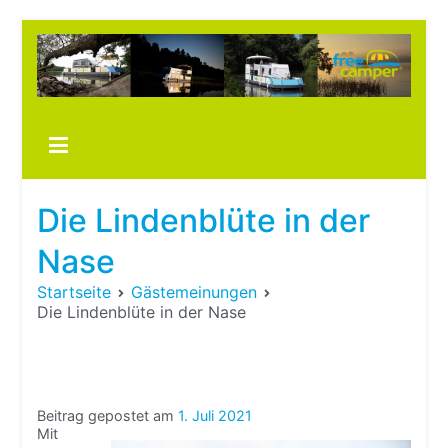
Zum
Inhalt
springen
Boots
fre
im ei
Wohn
oder
Die Lindenblüte in der
Wohn
Nase
Startseite
Gästemeinungen
Die Lindenblüte in der Nase
Beitrag gepostet am
1. Juli 2021
Mit