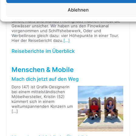
Vier Höhepunkte in einer Tour
Ablehnen
Drei Männer, drei Generationen.
Simon, Hans und Markus Frielinghaus machen erneut die
Gewässer unsicher. Wir haben uns den Finowkanal
vorgenommen und Schiffshebewerk, Oder und
Werbellinsee gleich dazu: vier Höhepunkte in einer Tour.
Hier der Reisebericht dazu.
[…]
Reiseberichte im Überblick
Menschen & Mobile
Mach dich jetzt auf den Weg
Doro (47) ist Grafik-Designerin
bei einem mittelständischen
Möbelhersteller, Kristin (52)
kümmert sich in einem
weltumspannenden Konzern um
[…]