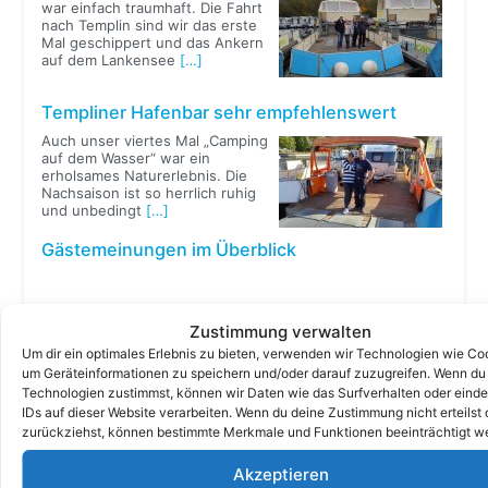
war einfach traumhaft. Die Fahrt
nach Templin sind wir das erste
Mal geschippert und das Ankern
auf dem Lankensee
[…]
Templiner Hafenbar sehr empfehlenswert
Auch unser viertes Mal „Camping
auf dem Wasser“ war ein
erholsames Naturerlebnis. Die
Nachsaison ist so herrlich ruhig
und unbedingt
[…]
Gästemeinungen im Überblick
Reiseberichte
Zustimmung verwalten
Wir lieben das Leben als freecamper
Um dir ein optimales Erlebnis zu bieten, verwenden wir Technologien wie Co
um Geräteinformationen zu speichern und/oder darauf zuzugreifen. Wenn du
Im ersten Teil unserer
Technologien zustimmst, können wir Daten wie das Surfverhalten oder einde
diesjährigen Reise haben wir den
IDs auf dieser Website verarbeiten. Wenn du deine Zustimmung nicht erteilst 
historischen Finowkanal mit
seinen noch handbetriebenen
zurückziehst, können bestimmte Merkmale und Funktionen beeinträchtigt w
Schleusen komplett durchfahren,
bevor
[…]
Akzeptieren