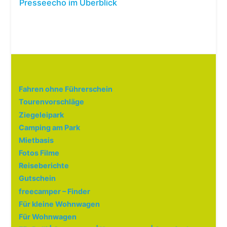
Presseecho im Überblick
Fahren ohne Führerschein
Tourenvorschläge
Ziegeleipark
Camping am Park
Mietbasis
Fotos Filme
Reiseberichte
Gutschein
freecamper – Finder
Für kleine Wohnwagen
Für Wohnwagen