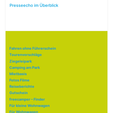
Presseecho im Überblick
Fahren ohne Führerschein
Tourenvorschläge
Ziegeleipark
Camping am Park
Mietbasis
Fotos Filme
Reiseberichte
Gutschein
freecamper – Finder
Für kleine Wohnwagen
Für Wohnwagen