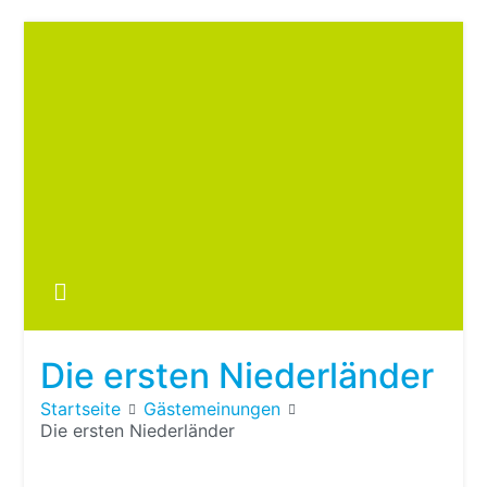
Zum
Inhalt
springen
Boots
fre
im ei
Wohn
oder
Die ersten Niederländer
Wohn
Startseite
Gästemeinungen
Die ersten Niederländer