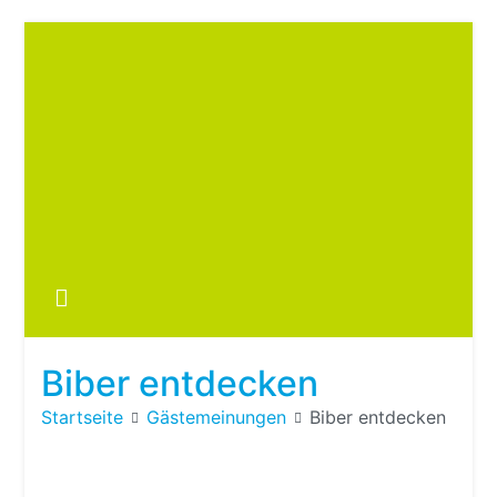
Zum
Inhalt
springen
Boots
fre
im ei
Wohn
oder
Biber entdecken
Wohn
Startseite
Gästemeinungen
Biber entdecken