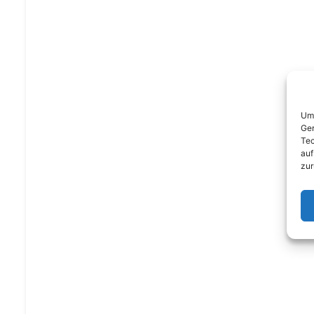
Um 
Ger
Tec
auf
zur