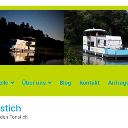
lle
Über uns
Blog
Kontakt
Anfrag
stich
 den Tonstich