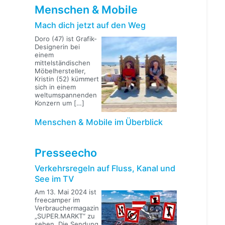
Menschen & Mobile
Mach dich jetzt auf den Weg
Doro (47) ist Grafik-
Designerin bei
einem
mittelständischen
Möbelhersteller,
Kristin (52) kümmert
sich in einem
weltumspannenden
Konzern um
[…]
Menschen & Mobile im Überblick
Presseecho
Verkehrsregeln auf Fluss, Kanal und
See im TV
Am 13. Mai 2024 ist
freecamper im
Verbrauchermagazin
„SUPER.MARKT“ zu
sehen. Die Sendung