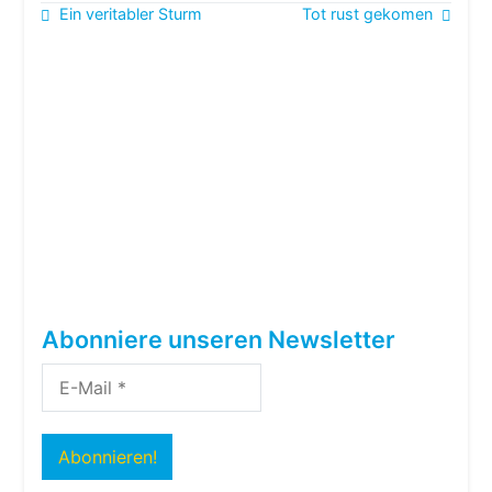
Beitragsnavigation
Ein veritabler Sturm
Tot rust gekomen
Abonniere unseren Newsletter