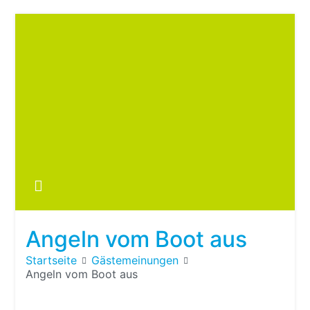
Zum
Inhalt
springen
Boots
fre
im ei
Wohn
oder
Angeln vom Boot aus
Wohn
Startseite
Gästemeinungen
Angeln vom Boot aus