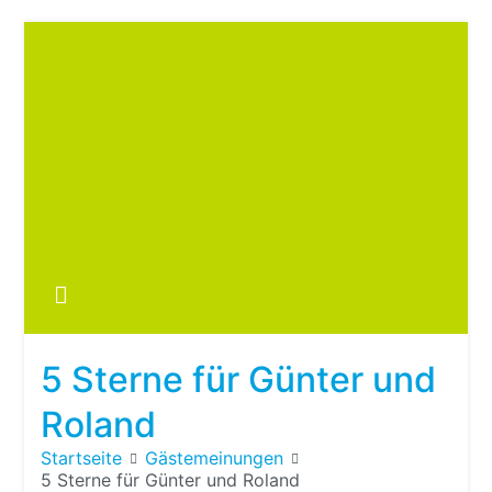
Zum
Inhalt
springen
Boots
fre
im ei
Wohn
oder
5 Sterne für Günter und
Wohn
Roland
Startseite
Gästemeinungen
5 Sterne für Günter und Roland