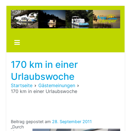
Zum
Inhalt
springen
Boots
fre
im ei
Wohn
oder
170 km in einer
Wohn
Urlaubswoche
Startseite
Gästemeinungen
170 km in einer Urlaubswoche
Beitrag gepostet am
28. September 2011
„Durch