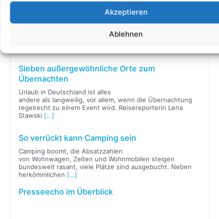
Presseecho
Akzeptieren
Verkehrsregeln auf Fluss, Kanal und See im TV
Am 13. Mai 2024 ist freecamper
Ablehnen
im Verbrauchermagazin „SUPER.MARKT“ zu sehen. Die
Sendung läuft zur besten Sendezeit ab 20:15 Uhr im
[…]
Sieben außergewöhnliche Orte zum
Übernachten
Urlaub in Deutschland ist alles
andere als langweilig, vor allem, wenn die Übernachtung
regelrecht zu einem Event wird. Reisereporterin Lena
Stawski
[…]
So verrückt kann Camping sein
Camping boomt, die Absatzzahlen
von Wohnwagen, Zelten und Wohnmobilen steigen
bundesweit rasant, viele Plätze sind ausgebucht. Neben
herkömmlichen
[…]
Presseecho im Überblick