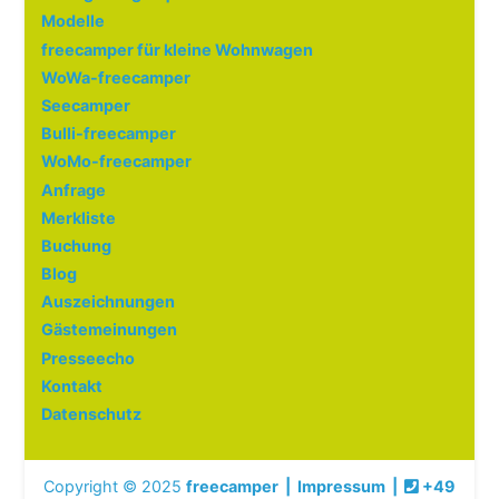
Modelle
freecamper für kleine Wohnwagen
WoWa-freecamper
Seecamper
Bulli-freecamper
WoMo-freecamper
Anfrage
Merkliste
Buchung
Blog
Auszeichnungen
Gästemeinungen
Presseecho
Kontakt
Datenschutz
Copyright © 2025
freecamper
|
Impressum
|
+49