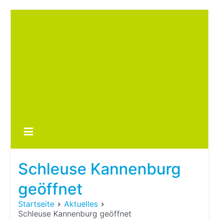
Zum
Inhalt
springen
Boots
fre
im ei
Wohn
oder
Schleuse Kannenburg
Wohn
geöffnet
Startseite
Aktuelles
Schleuse Kannenburg geöffnet