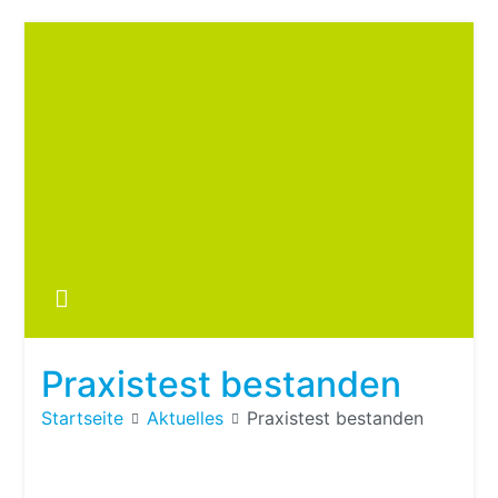
Zum
Inhalt
springen
Boots
fre
im ei
Wohn
oder
Praxistest bestanden
Wohn
Startseite
Aktuelles
Praxistest bestanden