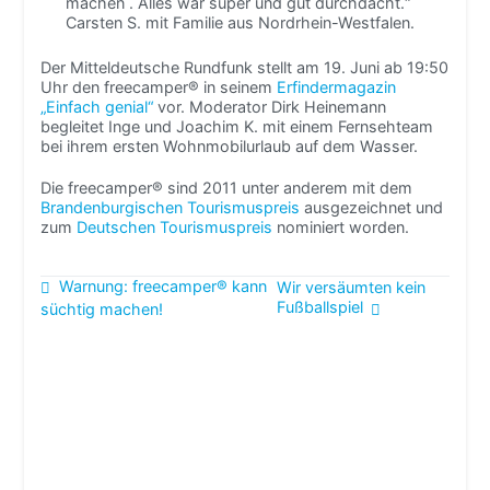
machen . Alles war super und gut durchdacht.“
Carsten S. mit Familie aus Nordrhein-Westfalen.
Der Mitteldeutsche Rundfunk stellt am 19. Juni ab 19:50
Uhr den freecamper® in seinem
Erfindermagazin
„Einfach genial“
vor. Moderator Dirk Heinemann
begleitet Inge und Joachim K. mit einem Fernsehteam
bei ihrem ersten Wohnmobilurlaub auf dem Wasser.
Die freecamper® sind 2011 unter anderem mit dem
Brandenburgischen Tourismuspreis
ausgezeichnet und
zum
Deutschen Tourismuspreis
nominiert worden.
Beitragsnavigation
Warnung: freecamper® kann
Wir versäumten kein
Fußballspiel
süchtig machen!