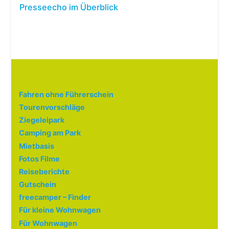
Presseecho im Überblick
Fahren ohne Führerschein
Tourenvorschläge
Ziegeleipark
Camping am Park
Mietbasis
Fotos Filme
Reiseberichte
Gutschein
freecamper – Finder
Für kleine Wohnwagen
Für Wohnwagen