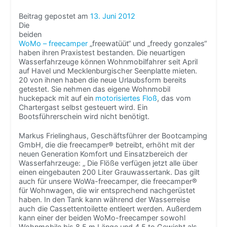
Beitrag gepostet am
13. Juni 2012
Die
beiden
WoMo – freecamper
„freewatüüt“ und „freedy gonzales“
haben ihren Praxistest bestanden. Die neuartigen
Wasserfahrzeuge können Wohnmobilfahrer seit April
auf Havel und Mecklenburgischer Seenplatte mieten.
20 von ihnen haben die neue Urlaubsform bereits
getestet. Sie nehmen das eigene Wohnmobil
huckepack mit auf ein
motorisiertes Floß
, das vom
Chartergast selbst gesteuert wird. Ein
Bootsführerschein wird nicht benötigt.
Markus Frielinghaus, Geschäftsführer der Bootcamping
GmbH, die die freecamper® betreibt, erhöht mit der
neuen Generation Komfort und Einsatzbereich der
Wasserfahrzeuge: „ Die Flöße verfügen jetzt alle über
einen eingebauten 200 Liter Grauwassertank. Das gilt
auch für unsere WoWa-freecamper, die freecamper®
für Wohnwagen, die wir entsprechend nachgerüstet
haben. In den Tank kann während der Wasserreise
auch die Cassettentoilette entleert werden. Außerdem
kann einer der beiden WoMo-freecamper sowohl
Wohnmobile bis 8,5 m Länge und 4,5 to Gewicht als