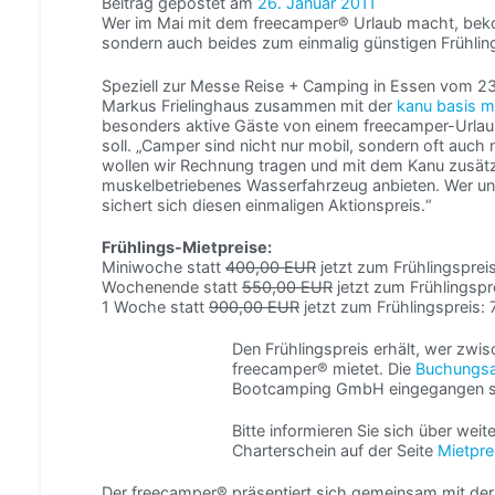
Beitrag gepostet am
26. Januar 2011
Wer im Mai mit dem freecamper® Urlaub macht, beko
sondern auch beides zum einmalig günstigen Frühlin
Speziell zur Messe Reise + Camping in Essen vom 23
Markus Frielinghaus zusammen mit der
kanu basis m
besonders aktive Gäste von einem freecamper-Urlau
soll. „Camper sind nicht nur mobil, sondern oft auch
wollen wir Rechnung tragen und mit dem Kanu zusät
muskelbetriebenes Wasserfahrzeug anbieten. Wer uns
sichert sich diesen einmaligen Aktionspreis.“
Frühlings-Mietpreise:
Miniwoche statt
400,00 EUR
jetzt zum Frühlingspre
Wochenende statt
550,00 EUR
jetzt zum Frühlingsp
1 Woche statt
900,00 EUR
jetzt zum Frühlingspreis:
Den Frühlingspreis erhält, wer zwis
freecamper® mietet. Die
Buchungsa
Bootcamping GmbH eingegangen s
Bitte informieren Sie sich über wei
Charterschein auf der Seite
Mietpre
Der freecamper® präsentiert sich gemeinsam mit der