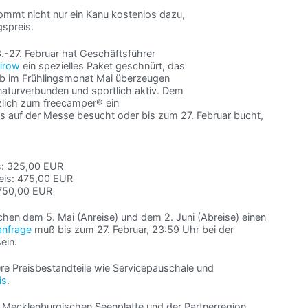
mmt nicht nur ein Kanu kostenlos dazu,
gspreis.
.-27. Februar hat Geschäftsführer
irow
ein spezielles Paket geschnürt, das
b im Frühlingsmonat Mai überzeugen
 naturverbunden und sportlich aktiv. Dem
zlich zum freecamper® ein
 auf der Messe besucht oder bis zum 27. Februar bucht,
is: 325,00 EUR
reis: 475,00 EUR
 750,00 EUR
chen dem 5. Mai (Anreise) und dem 2. Juni (Abreise) einen
nfrage
muß bis zum 27. Februar, 23:59 Uhr bei der
ein.
tere Preisbestandteile wie Servicepauschale und
is
.
 Mecklenburgischen Seenplatte und der Partnerregion