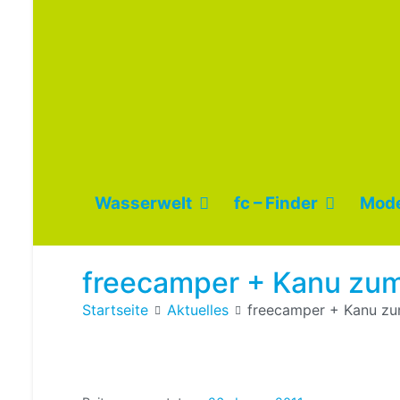
Wasserwelt
fc – Finder
Mode
freecamper + Kanu zum
Startseite
Aktuelles
freecamper + Kanu zum