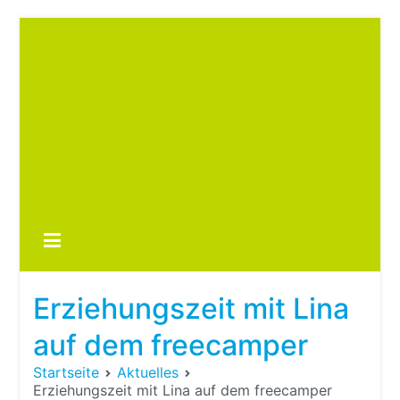
Zum
Inhalt
springen
Boots
fre
im ei
Wohn
oder
Erziehungszeit mit Lina
Wohn
auf dem freecamper
Startseite
Aktuelles
Erziehungszeit mit Lina auf dem freecamper