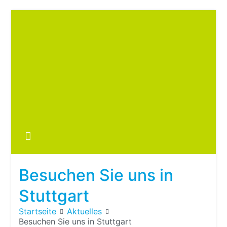
Zum
Inhalt
springen
Boots
fre
im ei
Wohn
oder
Besuchen Sie uns in
Wohn
Stuttgart
Startseite
Aktuelles
Besuchen Sie uns in Stuttgart