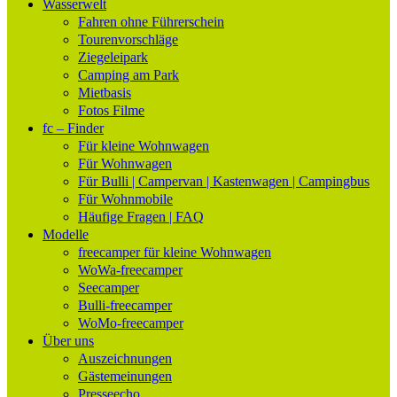
Wasserwelt
Fahren ohne Führerschein
Tourenvorschläge
Ziegeleipark
Camping am Park
Mietbasis
Fotos Filme
fc – Finder
Für kleine Wohnwagen
Für Wohnwagen
Für Bulli | Campervan | Kastenwagen | Campingbus
Für Wohnmobile
Häufige Fragen | FAQ
Modelle
freecamper für kleine Wohnwagen
WoWa-freecamper
Seecamper
Bulli-freecamper
WoMo-freecamper
Über uns
Auszeichnungen
Gästemeinungen
Presseecho