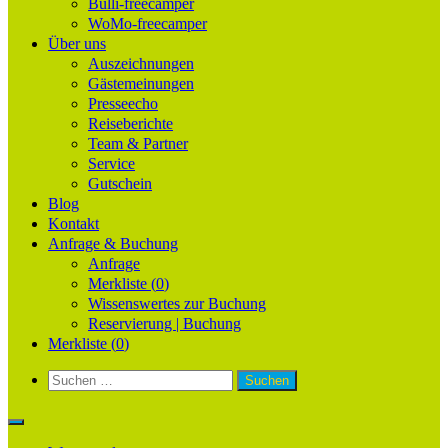
Bulli-freecamper
WoMo-freecamper
Über uns
Auszeichnungen
Gästemeinungen
Presseecho
Reiseberichte
Team & Partner
Service
Gutschein
Blog
Kontakt
Anfrage & Buchung
Anfrage
Merkliste (
0
)
Wissenswertes zur Buchung
Reservierung | Buchung
Merkliste (
0
)
Suchen
nach: