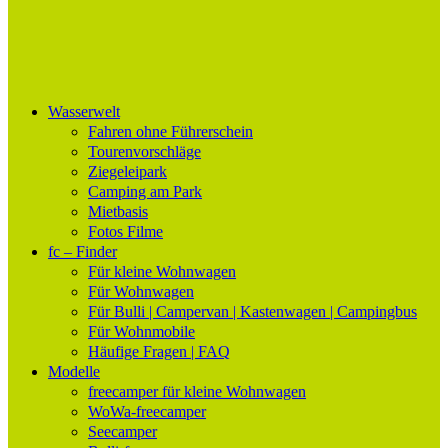
Wasserwelt
freecamper
Bootsurlaub im eigenen Wohnmobil oder Wohnwagen
Fahren ohne Führerschein
Tourenvorschläge
Ziegeleipark
Camping am Park
Mietbasis
Fotos Filme
fc – Finder
Für kleine Wohnwagen
Für Wohnwagen
Für Bulli | Campervan | Kastenwagen | Campingbus
Für Wohnmobile
Häufige Fragen | FAQ
Modelle
freecamper für kleine Wohnwagen
WoWa-freecamper
Seecamper