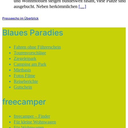
und Wohnmobilen steigen bundesweit rasant, viele Plätze sind
ausgebucht. Neben herkömmlichen
[…]
Presseecho im Überblick
Blaues Paradies
Fahren ohne Führerschein
Tourenvorschläge
Ziegeleipark
Camping am Park
Mietbasis
Fotos Filme
Reiseberichte
Gutschein
freecamper
freecamper – Finder
Für kleine Wohnwagen
Für Wohnwagen