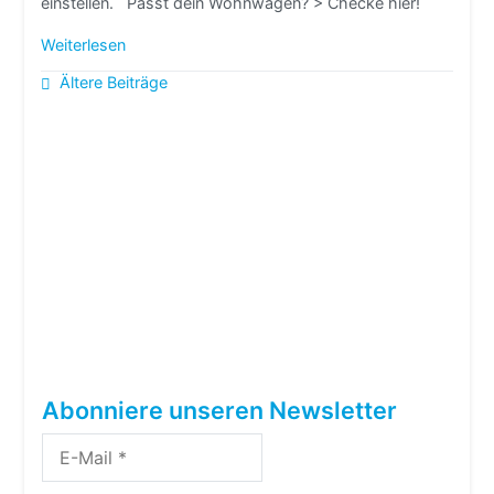
einstellen. Passt dein Wohnwagen? > Checke hier!
Weiterlesen
Beitragsnavigation
Ältere Beiträge
Abonniere unseren Newsletter