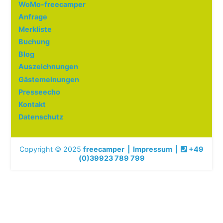
WoMo-freecamper
Anfrage
Merkliste
Buchung
Blog
Auszeichnungen
Gästemeinungen
Presseecho
Kontakt
Datenschutz
Copyright © 2025
freecamper
|
Impressum
|
+49
(0)39923 789 799