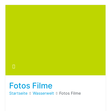
Zum
Inhalt
springen
Boots
fre
im ei
Wohn
oder
Fotos Filme
Wohn
Startseite
Wasserwelt
Fotos Filme