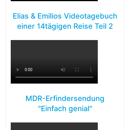
Elias & Emilios Videotagebuch
einer 14tägigen Reise Teil 2
MDR-Erfindersendung
"Einfach genial"