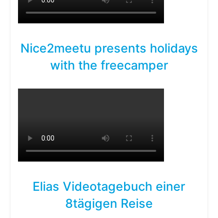
Nice2meetu presents holidays
with the freecamper
Elias Videotagebuch einer
8tägigen Reise