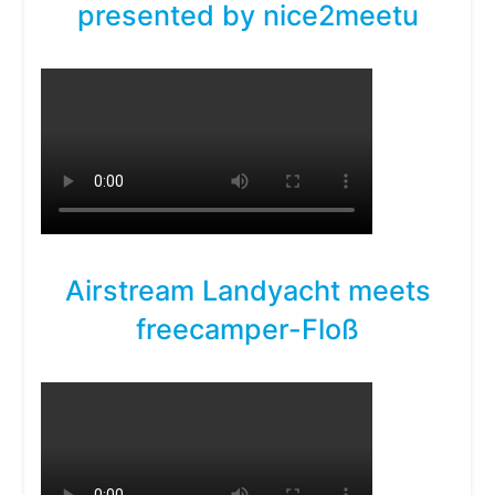
presented by nice2meetu
Airstream Landyacht meets
freecamper-Floß