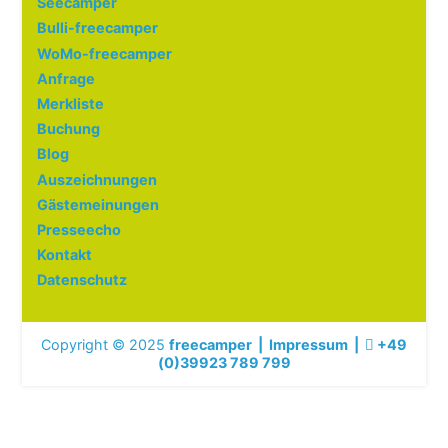
Seecamper
Bulli-freecamper
WoMo-freecamper
Anfrage
Merkliste
Buchung
Blog
Auszeichnungen
Gästemeinungen
Presseecho
Kontakt
Datenschutz
Copyright © 2025
freecamper
|
Impressum
|
+49
(0)39923 789 799