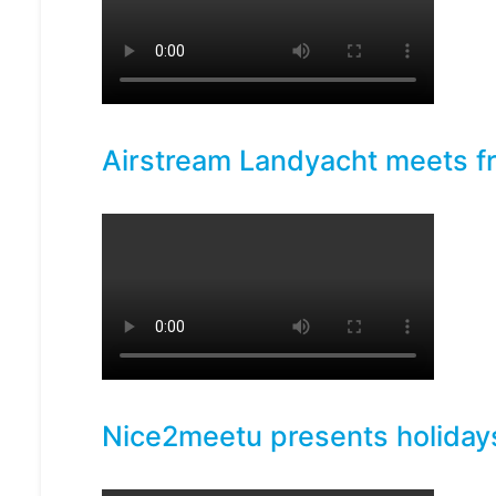
Airstream Landyacht meets f
Nice2meetu presents holiday