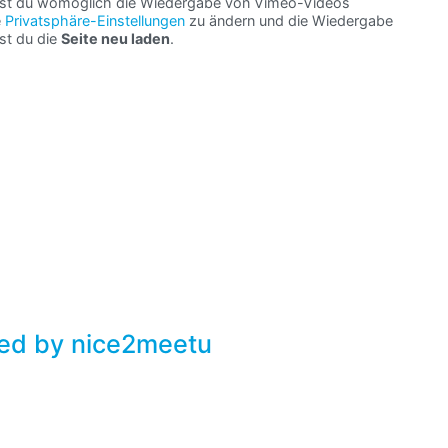
hast du womöglich die Wiedergabe von Vimeo-Videos
e
Privatsphäre-Einstellungen
zu ändern und die Wiedergabe
st du die
Seite neu laden
.
nted by nice2meetu