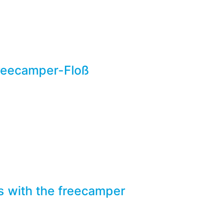
reecamper-Floß
s with the freecamper