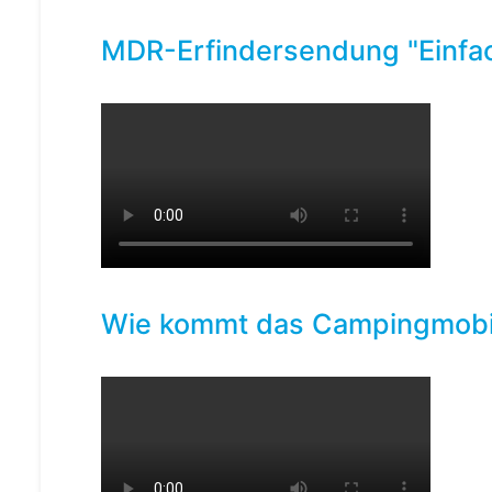
MDR-Erfindersendung "Einfac
Wie kommt das Campingmobil