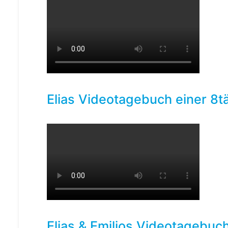
Elias Videotagebuch einer 8t
Elias & Emilios Videotagebuch